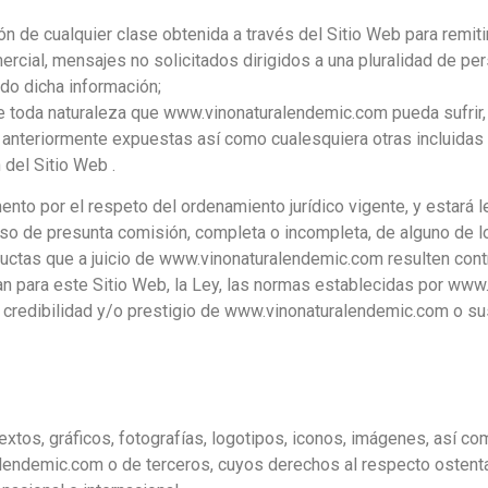
ción de cualquier clase obtenida a través del Sitio Web para remi
mercial, mensajes no solicitados dirigidos a una pluralidad de pe
do dicha información;
 de toda naturaleza que www.vinonaturalendemic.com pueda sufri
 anteriormente expuestas así como cualesquiera otras incluidas
 del Sitio Web .
 por el respeto del ordenamiento jurídico vigente, y estará leg
caso de presunta comisión, completa o incompleta, de alguno de lo
uctas que a juicio de www.vinonaturalendemic.com resulten cont
n para este Sitio Web, la Ley, las normas establecidas por ww
, credibilidad y/o prestigio de www.vinonaturalendemic.com o su
xtos, gráficos, fotografías, logotipos, iconos, imágenes, así co
alendemic.com o de terceros, cuyos derechos al respecto osten