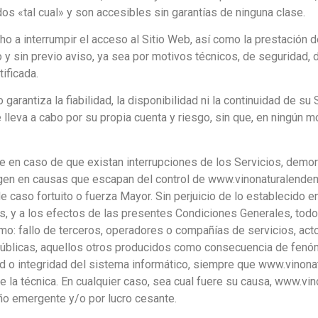
os «tal cual» y son accesibles sin garantías de ninguna clase.
 a interrumpir el acceso al Sitio Web, así como la prestación d
 sin previo aviso, ya sea por motivos técnicos, de seguridad, d
tificada.
antiza la fiabilidad, la disponibilidad ni la continuidad de su S
e lleva a cabo por su propia cuenta y riesgo, sin que, en ningún
en caso de que existan interrupciones de los Servicios, demora
gen en causas que escapan del control de www.vinonaturalendem
 caso fortuito o fuerza Mayor. Sin perjuicio de lo establecido en
s, y a los efectos de las presentes Condiciones Generales, tod
o: fallo de terceros, operadores o compañías de servicios, act
Públicas, aquellos otros producidos como consecuencia de fenóm
ad o integridad del sistema informático, siempre que www.vino
 la técnica. En cualquier caso, sea cual fuere su causa, www.v
año emergente y/o por lucro cesante.