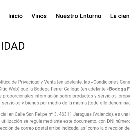
Inicio
Vinos
Nuestro Entorno
La cien
CIDAD
tica de Privacidad y Venta (en adelante, las «Condiciones Gener
Sitio Web) que la Bodega Ferrer Gallego (en adelante «
Bodega F
 proporcionales información sobre productos y servicios, propios
e servicios y bienes por medio de la misma (todo ello denominad
ocial en Calle San Felipe nº 3, 46311 Jaraguas (Valencia), es una 
uya utilización se regula mediante este documento, con DNI núme
ección de correo postal arriba indicada, así como la dirección 