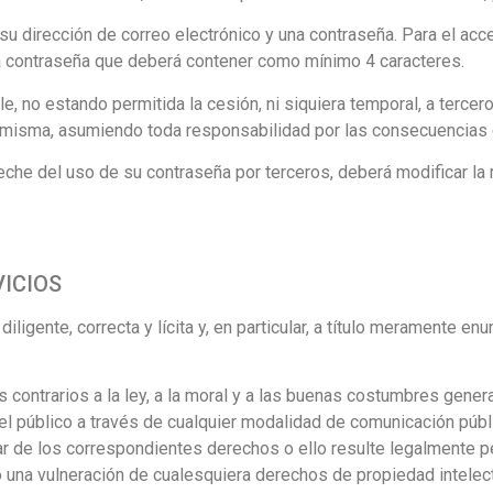
su dirección de correo electrónico y una contraseña. Para el acce
una contraseña que deberá contener como mínimo 4 caracteres.
le, no estando permitida la cesión, ni siquiera temporal, a tercer
a misma, asumiendo toda responsabilidad por las consecuencias d
eche del uso de su contraseña por terceros, deberá modificar l
VICIOS
diligente, correcta y lícita y, en particular, a título meramente e
os contrarios a la ley, a la moral y a las buenas costumbres gene
o del público a través de cualquier modalidad de comunicación públ
ar de los correspondientes derechos o ello resulte legalmente p
 una vulneración de cualesquiera derechos de propiedad intelect