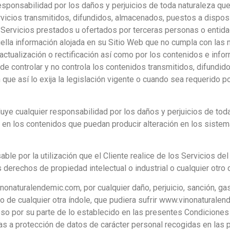
ponsabilidad por los daños y perjuicios de toda naturaleza que
rvicios transmitidos, difundidos, almacenados, puestos a dispos
 Servicios prestados u ofertados por terceras personas o entid
quella información alojada en su Sitio Web que no cumpla con las
ctualización o rectificación así como por los contenidos e info
e controlar y no controla los contenidos transmitidos, difundid
que así lo exija la legislación vigente o cuando sea requerido po
ye cualquier responsabilidad por los daños y perjuicios de tod
s en los contenidos que puedan producir alteración en los sist
e por la utilización que el Cliente realice de los Servicios de
s derechos de propiedad intelectual o industrial o cualquier otro
onaturalendemic.com, por cualquier daño, perjuicio, sanción, gast
 o de cualquier otra índole, que pudiera sufrir www.vinonaturale
o por su parte de lo establecido en las presentes Condiciones Ge
ivas a protección de datos de carácter personal recogidas en la