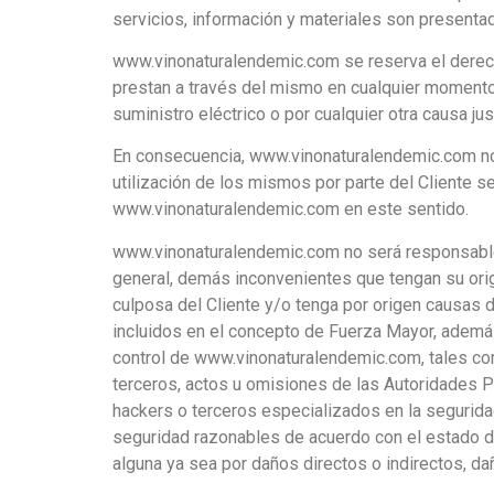
servicios, información y materiales son presentad
www.vinonaturalendemic.com se reserva el derecho
prestan a través del mismo en cualquier momento y
suministro eléctrico o por cualquier otra causa jus
En consecuencia, www.vinonaturalendemic.com no gar
utilización de los mismos por parte del Cliente s
www.vinonaturalendemic.com en este sentido.
www.vinonaturalendemic.com no será responsable 
general, demás inconvenientes que tengan su ori
culposa del Cliente y/o tenga por origen causas de
incluidos en el concepto de Fuerza Mayor, ademá
control de www.vinonaturalendemic.com, tales com
terceros, actos u omisiones de las Autoridades 
hackers o terceros especializados en la segurid
seguridad razonables de acuerdo con el estado de
alguna ya sea por daños directos o indirectos, d