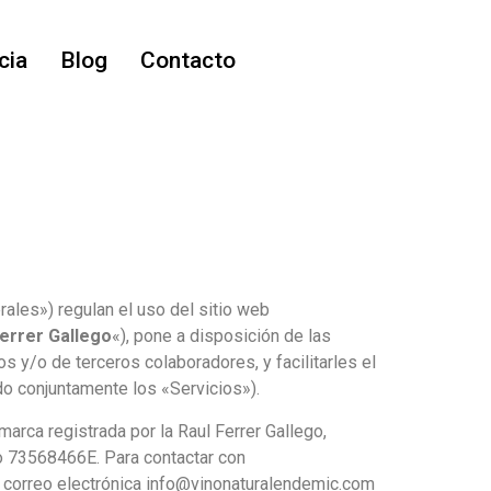
cia
Blog
Contacto
ales») regulan el uso del sitio web
errer Gallego
«), pone a disposición de las
 y/o de terceros colaboradores, y facilitarles el
o conjuntamente los «Servicios»).
marca registrada por la Raul Ferrer Gallego,
ro 73568466E. Para contactar con
de correo electrónica info@vinonaturalendemic.com